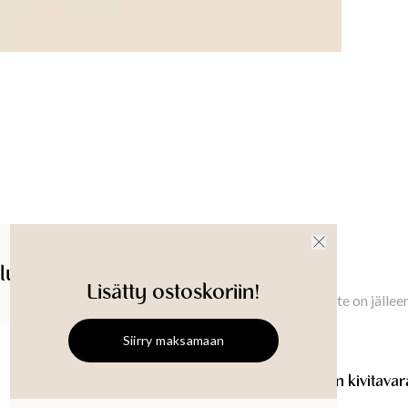
Korke
Pituu
Alkup
Materi
Foodsafe,
Tuotetu
lut
Ilmoita minulle
Saatavuus myymälässä
Lisätty ostoskoriin!
Ilmoita minulle, kun tämä tuote on jällee
Siirry maksamaan
MATHILDA
Koristeellinen ki
MATHILDA
Koristeellinen kivitava