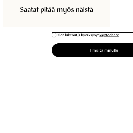
Saatat pitää myös näistä
ETSI KAUPASTA
SÄHKÖPOSTI
*
Olen lukenut ja hyväksynyt
käyttöehdot
Kaikki varastosaldo on arvio.
Ilmoita minulle
S
OSTA
LÄT
MUOTIUUTUUKSIA