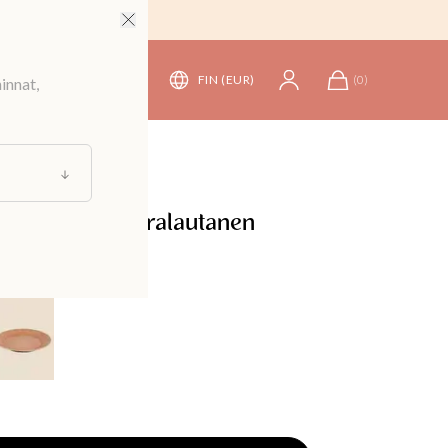
FIN (EUR)
(
0
)
innat,
at
/
Lautaset
ellinen kivitavaralautanen