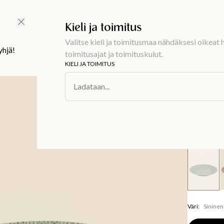
Ilmainen toimitus 59 €
Kieli ja toimitus
Valitse kieli ja toimitusmaa nähdäksesi oikeat h
yhjä!
toimitusajat ja toimituskulut.
KIELI JA TOIMITUS
Sisustus
/
Asti
Ladataan...
MATHILDA
Koriste
14,99 €
Väri
:
Sininen