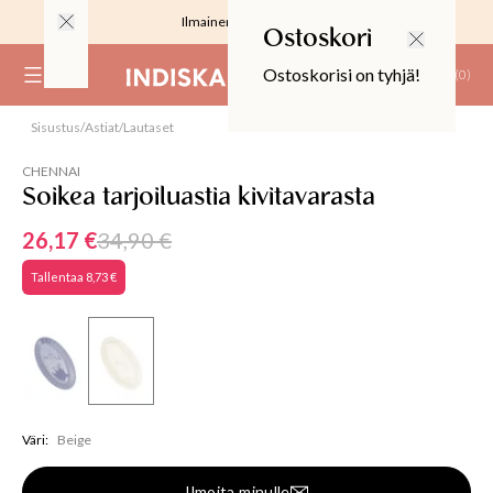
Ilmainen toimitus 59 €
Ostoskori
Ostoskorisi on tyhjä!
(
0
)
Loppu verkossa
Sisustus
/
Astiat
/
Lautaset
25%
RJOUS
CHENNAI
Soikea tarjoiluastia kivitavarasta
26,17 €
34,90 €
Tallentaa
8,73 €
ALIINAT
T
IT
T
Väri
:
Beige
EET JA KORTIT
EET JA KYNTTILÄT
Ilmoita minulle