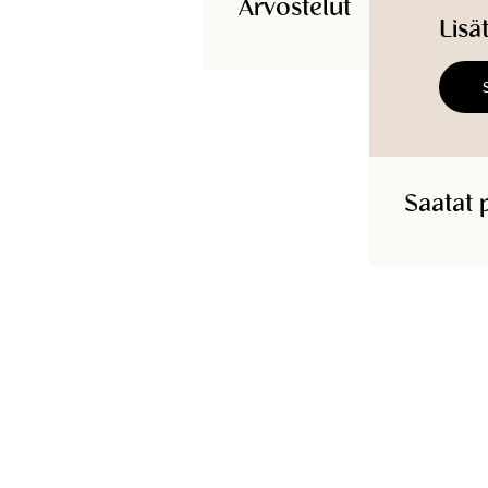
Arvostelut
Lisä
Tuotetunnus
:
108354812SAND
Saatat 