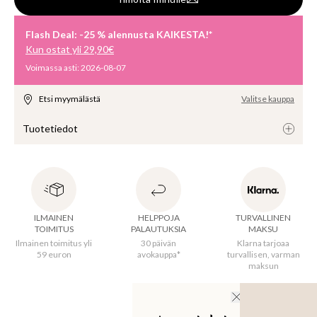
USET
Flash Deal: -25 % alennusta KAIKESTA!*
Kun ostat yli 29,90€
Voimassa asti
:
2026-08-07
Etsi myymälästä
Valitse kauppa
Tuotetiedot
Soikea lasipintainen tarjoiluastia. Koristekuvioinen lautanen 
on lasitettu ja lakattu käsin. Sillä voi mainiosti tarjoilla 
alkupaloja, kuten juustoa, keksejä, hedelmiä ja muuta pientä 
ILMAINEN
HELPPOJA
TURVALLINEN
syötävää. Saatavana useita värejä. Astianpesukoneen ja 
TOIMITUS
PALAUTUKSIA
MAKSU
mikroaaltouunin kestävä. 
Ilmainen toimitus yli
30 päivän
Klarna tarjoaa
59 euron
avokauppa*
turvallisen, varman
maksun
Alkuperämaa
:
Kiina
Materiaali
:
100% Kivitavara