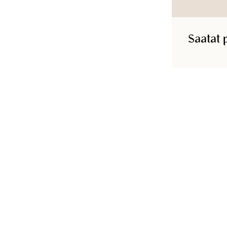
Tuotetunnus
:
232810003AMBER
Saatat 