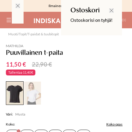
Ilmainen toimitus 59 €
Ostoskori
Ostoskorisi on tyhjä!
(
0
)
Alennetut hinnat
Muoti
/
Topit
/
T-paidat & tuubitopit
50%
RJOUS
MATHILDA
Puuvillainen t-paita
11,50 €
22,90 €
Tallentaa
11,40 €
ALIINAT
T
IT
Väri
:
Musta
T
EET JA KORTIT
EET JA KYNTTILÄT
Koko
:
Koko opas