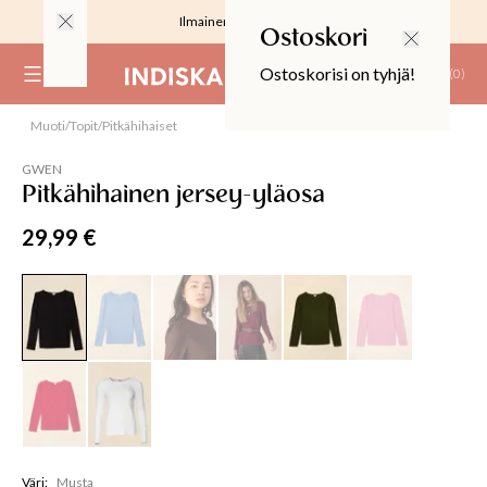
Ilmainen toimitus 59 €
Ostoskori
Ostoskorisi on tyhjä!
(
0
)
Muoti
/
Topit
/
Pitkähihaiset
RJOUS
GWEN
Pitkähihainen jersey-yläosa
29,99 €
ALIINAT
T
IT
T
EET JA KORTIT
EET JA KYNTTILÄT
Väri
:
Musta