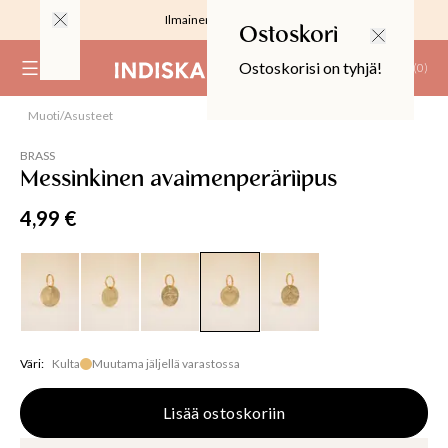
Ilmainen toimitus 59 €
Ostoskori
Ostoskorisi on tyhjä!
(
0
)
Muoti
/
Asusteet
RJOUS
BRASS
Messinkinen avaimenperäriipus
4,99 €
ALIINAT
T
IT
Väri
:
Kulta
Muutama jäljellä varastossa
T
EET JA KORTIT
Lisää ostoskoriin
EET JA KYNTTILÄT