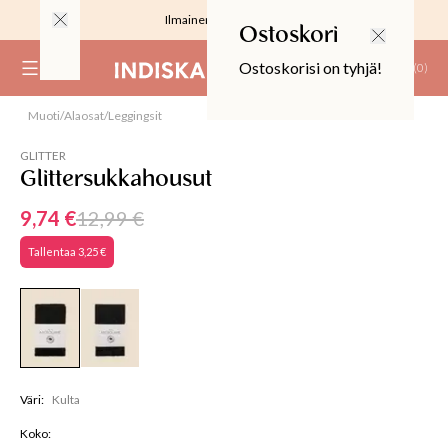
Ilmainen toimitus 59 €
Ostoskori
Ostoskorisi on tyhjä!
(
0
)
Muoti
/
Alaosat
/
Leggingsit
25%
RJOUS
GLITTER
Glittersukkahousut
9,74 €
12,99 €
Tallentaa
3,25 €
ALIINAT
T
IT
T
Väri
:
Kulta
EET JA KORTIT
EET JA KYNTTILÄT
Koko
: