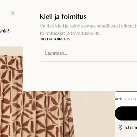
Ilmainen toimitus 59 €
Kieli ja toimitus
Valitse kieli ja toimitusmaa nähdäksesi oikeat h
yhjä!
toimitusajat ja toimituskulut.
KIELI JA TOIMITUS
Muoti
/
Alaosa
Ladataan...
SIBEL
Kuviol
32,50 €
Tallentaa
32,
Väri
:
Ruskea
Etsi 