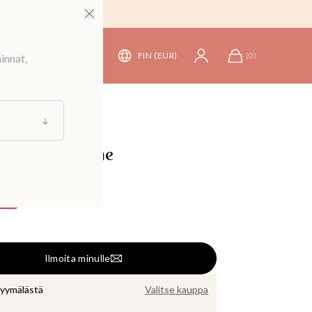
FIN (EUR)
(
0
)
innat,
t
/
Hameet
linen maksihame
64,90 €
40 €
Ilmoita minulle
myymälästä
Valitse kauppa