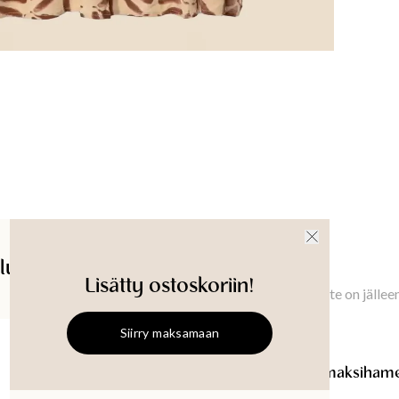
Laatu
:
Materi
Konepesu 
Vaatteen
XS
:
95
cm
Tuotetu
lut
Saatavuus myymälässä
Ilmoita minulle
Lisätty ostoskoriin!
Ilmoita minulle, kun tämä tuote on jällee
Siirry maksamaan
SIBEL
Kuviollinen maksihame
SIBEL
Kuviollinen maksiham