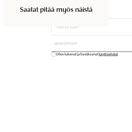
Saatat pitää myös näistä
ETSI KAUPASTA
Valitse koko
Kaikki varastosaldo on arvio.
SÄHKÖPOSTI
*
Olen lukenut ja hyväksynyt
käyttöehdot
Ilmoita minulle
S
OSTA
LÄT
MUOTIUUTUUKSIA