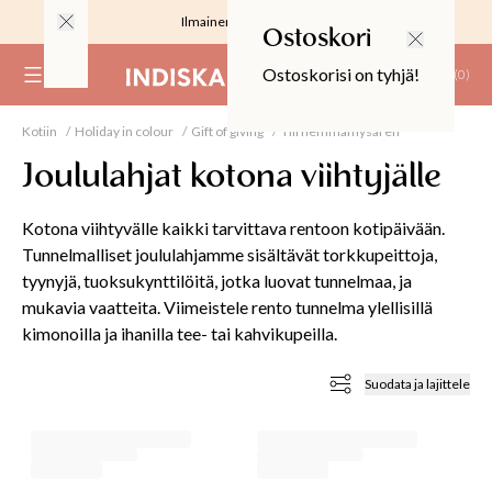
Ilmainen toimitus 59 €
Ostoskori
Ostoskorisi on tyhjä!
(
0
)
Kotiin
Holiday in colour
Gift of giving
Till hemmamysaren
RJOUS
Joululahjat kotona viihtyjälle
Kotona viihtyvälle kaikki tarvittava rentoon kotipäivään.
Tunnelmalliset joululahjamme sisältävät torkkupeittoja,
tyynyjä, tuoksukynttilöitä, jotka luovat tunnelmaa, ja
ALIINAT
mukavia vaatteita. Viimeistele rento tunnelma ylellisillä
kimonoilla ja ihanilla tee- tai kahvikupeilla.
T
IT
Suodata ja lajittele
T
EET JA KORTIT
EET JA KYNTTILÄT