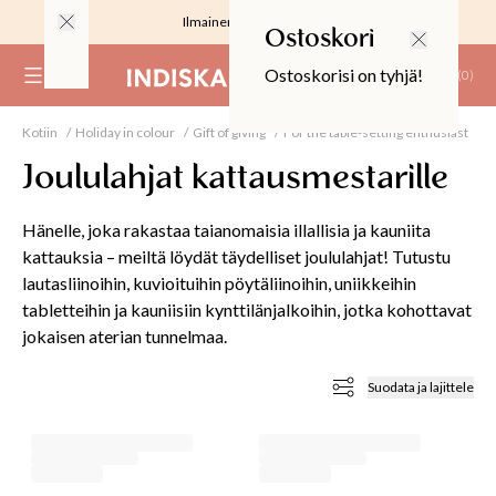
Ilmainen toimitus 59 €
Ostoskori
Ostoskorisi on tyhjä!
(
0
)
Kotiin
Holiday in colour
Gift of giving
For the table-setting enthusiast
RJOUS
Joululahjat kattausmestarille
Hänelle, joka rakastaa taianomaisia illallisia ja kauniita
kattauksia – meiltä löydät täydelliset joululahjat! Tutustu
lautasliinoihin, kuvioituihin pöytäliinoihin, uniikkeihin
ALIINAT
tabletteihin ja kauniisiin kynttilänjalkoihin, jotka kohottavat
jokaisen aterian tunnelmaa.
T
IT
Suodata ja lajittele
T
EET JA KORTIT
EET JA KYNTTILÄT