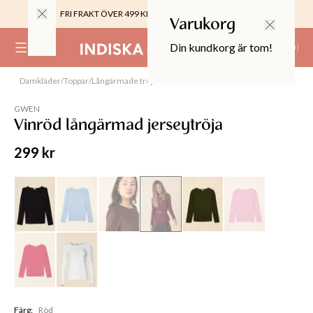
FRI FRAKT ÖVER 499 KR |
ALLTID GRATIS TILL BUTIK
Varukorg
Din kundkorg är tom!
(
0
)
Damkläder
/
Toppar
/
Långärmade tröjor
Slut online
0%
 CROPPED PANTS
GWEN
29
Vinröd långärmad jerseytröja
TOR & MÖBLER
299 kr
Färg
:
Röd