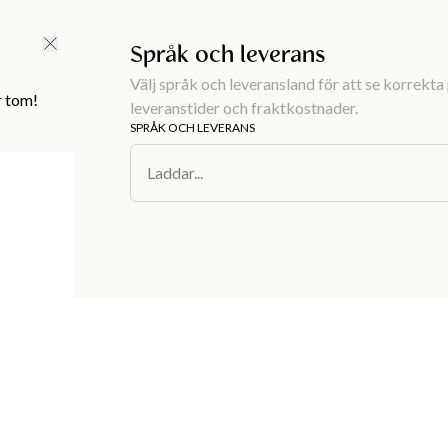
FRI FRAKT ÖVER 499 KR |
ALLTID GRATIS TILL BUTIK
Språk och leverans
Välj språk och leveransland för att se korrekta 
r tom!
leveranstider och fraktkostnader.
SPRÅK OCH LEVERANS
Laddar...