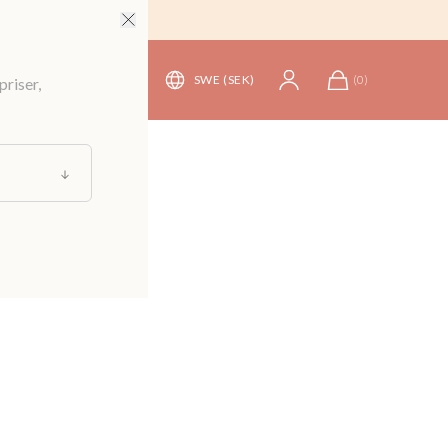
SWE (SEK)
(
0
)
priser,