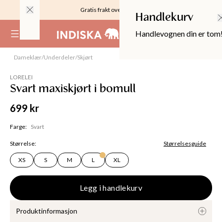
Gratis frakt over 999KR
Handlekurv
Handlevognen din er tom
(
0
)
Modell
:
S
,
163
cm
Dameklær
/
Underdeler
/
Skjørt
LORELEI
Svart maxiskjørt i bomull
699 kr
Farge
:
Svart
Størrelse
:
Størrelsesguide
XS
S
M
L
XL
Legg i handlekurv
OPPER
Produktinformasjon