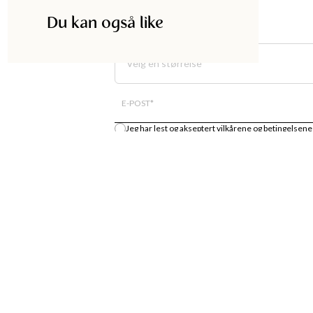
Du kan også like
Velg en størrelse
E-POST
*
Jeg har lest og akseptert
vilkårene og betingelsene
Gi meg beskjed
DISKA
HANDLE
UTIKK
MOTENYHETER
S
KJOLER