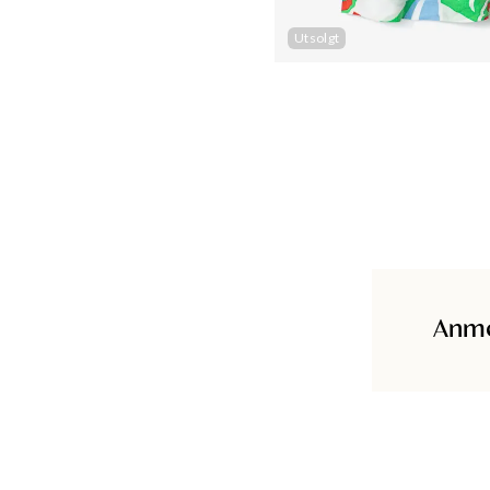
Utsolgt
Anme