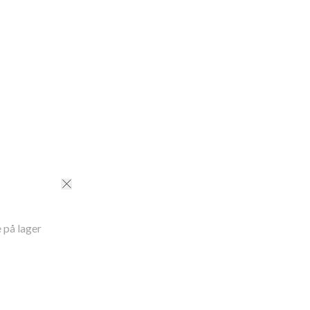
sk 30°C skånsom syklus
g benlengde
S
:
75
cm
M
:
75
cm
L
:
75
cm
XL
:
75
cm
ID
:
241130007MULTI
 på lager