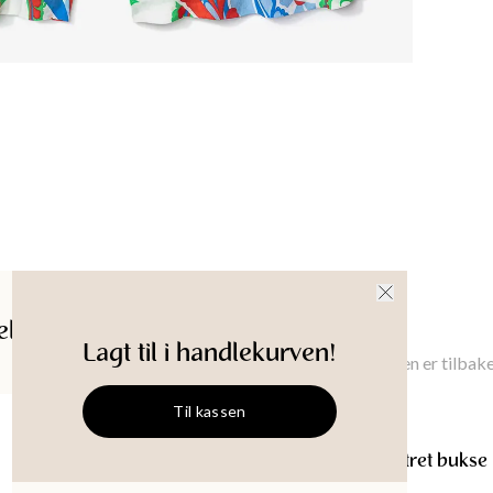
Maskinva
Innvendi
XS
:
75
cm
Produkt-
ldelser
Gi meg beskjed
Lagt til i handlekurven!
Gi meg beskjed når denne varen er tilbake
Til kassen
ROBYN
Paisley-mønstret bukse