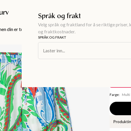
Gratis frakt over 999KR
urv
Språk og frakt
Velg språk og fraktland for å se riktige priser, 
en din er tom!
og fraktkostnader.
SPRÅK OG FRAKT
Dameklær
/
Un
Laster inn...
ROBYN
Paisle
350 kr
Spare
349 kr
Farge
:
Multi
Produkti