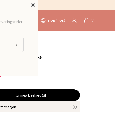
NOR (NOK)
(
0
)
leveringstider
derdeler
/
Bukser
y-mønstret bukse
699 kr
Gi meg beskjed
nformasjon