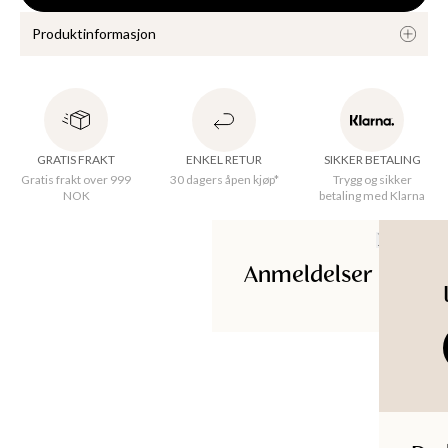
Produktinformasjon
KKER
Kortermet, ensfarget kjole med samlende rynker foran og 
rund hals. 
GRATIS FRAKT
ENKEL RETUR
SIKKER BETALING
Gratis frakt over 999
30 dagers åpen kjøp*
Trygg og sikker
NOK
betaling med Klarna
Opprinnelsesland
:
Kina
Tilpass
:
A-line
Hals
:
Round
Kvalitet
:
QualityJerseystretchfabric
Anmeldelser
Maskinvask 30°C skånsom syklus
Plagglengde
XS
:
124
cm
S
:
125
cm
M
:
126
cm
L
:
127
cm
XL
:
128
cm