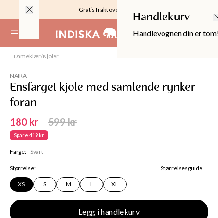
Gratis frakt over 999KR
Handlekurv
Handlevognen din er tom
(
0
)
SALG
Dameklær
/
Kjoler
70%
NAIRA
Ensfarget kjole med samlende rynker
foran
180 kr
599 kr
Spare
419 kr
Farge
:
Svart
Størrelse
:
Størrelsesguide
XS
S
M
L
XL
OPPER
Legg i handlekurv