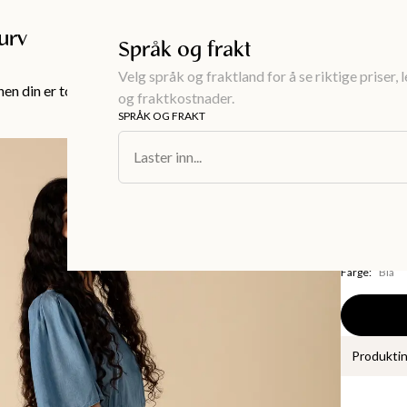
Gratis frakt over 999KR
urv
Språk og frakt
Velg språk og fraktland for å se riktige priser, 
en din er tom!
og fraktkostnader.
SPRÅK OG FRAKT
Dameklær
/
Kj
Laster inn...
KRISTEN
Lyseblå
699 kr
Farge
:
Blå
Produkti