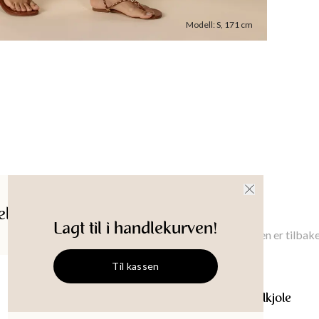
120
cm
X
Ermeleng
Modell
:
S
,
171
cm
XS
:
31.7
32.5
cm
Produkt-
ldelser
Gi meg beskjed
Lagt til i handlekurven!
Gi meg beskjed når denne varen er tilbake
Til kassen
KRISTEN
Lyseblå tencelkjole