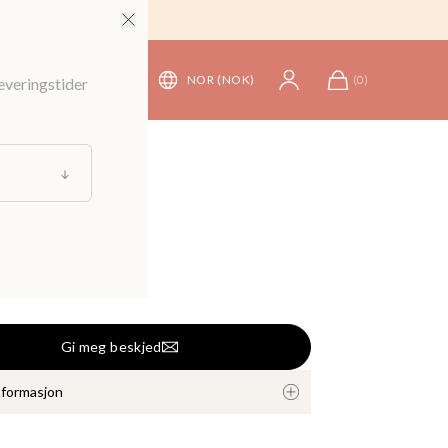
NOR (NOK)
(
0
)
leveringstider
oler
 tencelkjole
Gi meg beskjed
nformasjon