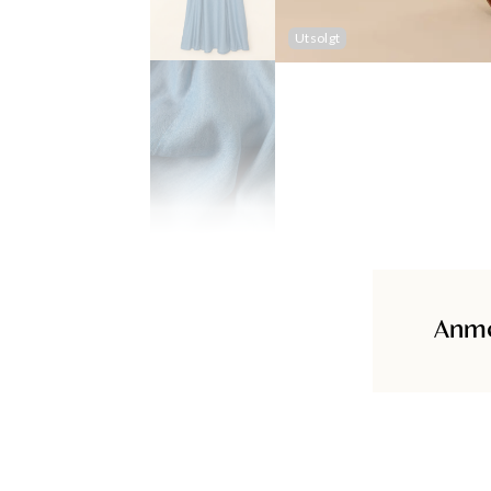
Utsolgt
Anme