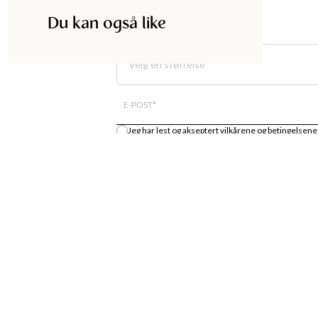
Du kan også like
Velg en størrelse
E-POST
*
Jeg har lest og akseptert
vilkårene og betingelsene
Gi meg beskjed
DISKA
HANDLE
UTIKK
MOTENYHETER
S
KJOLER