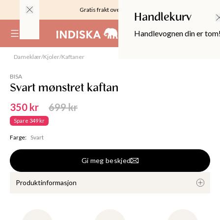
Gratis frakt over 999KR
Handlekurv
Handlevognen din er tom
(
0
)
Dameklær
/
Kjoler
/
Kaftaner
Utsolgt
BISA
Svart mønstret kaftan
350 kr
699 kr
Spare
349 kr
Farge
:
Svart
Gi meg beskjed
Produktinformasjon
OPPER