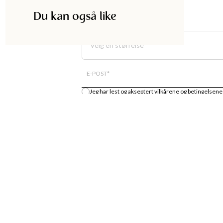
Du kan også like
Velg en størrelse
E-POST
*
Jeg har lest og akseptert
vilkårene og betingelsene
Gi meg beskjed
DISKA
HANDLE
UTIKK
MOTENYHETER
S
KJOLER