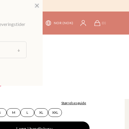
NOR (NOK)
(
0
)
leveringstider
oler
et midikjole
499 kr
Størrelsesguide
S
M
L
XL
XXL
Legg i handlekurv