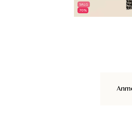
SALG
70%
Anme