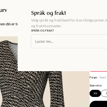
Gratis frakt over 999KR
urv
Språk og frakt
Velg språk og fraktland for å se riktige priser, 
en din er tom!
og fraktkostnader.
SPRÅK OG FRAKT
Dameklær
/
Kj
Laster inn...
ARIANNE
Mønstr
150 kr
Spare
349 kr
Farge
:
Svart
Størrelse
:
XS