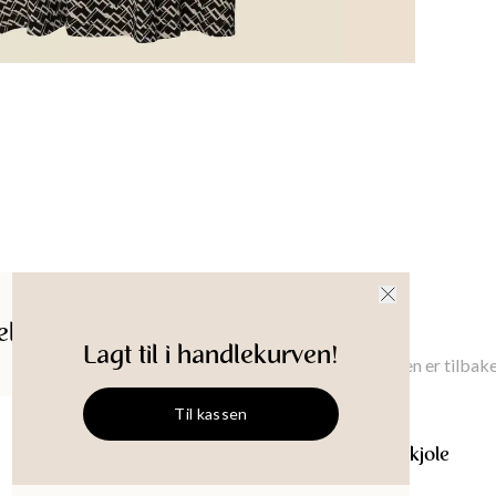
Kvalit
Materi
Elastane
Maskinva
Plagglen
XS
:
110
c
Brystbre
XS
:
41
cm
Innvendi
ldelser
Gi meg beskjed
Ermeleng
Lagt til i handlekurven!
Gi meg beskjed når denne varen er tilbake
XS
:
61
cm
Til kassen
Produkt-
ARIANNE
Mønstret midikjole
Størrelse
:
XS