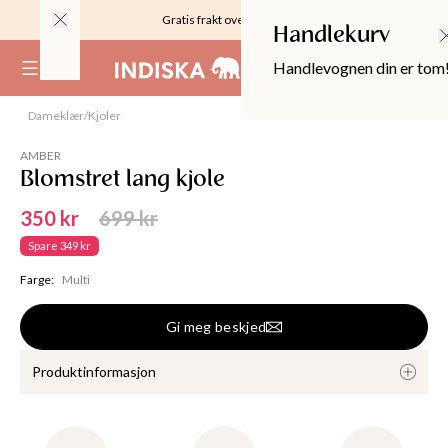
Gratis frakt over 999KR
Handlekurv
Handlevognen din er tom
(
0
)
Dameklær
/
Kjoler
Utsolgt
AMBER
Blomstret lang kjole
350 kr
699 kr
Spare
349 kr
Farge
:
Multi
Gi meg beskjed
Produktinformasjon
OPPER