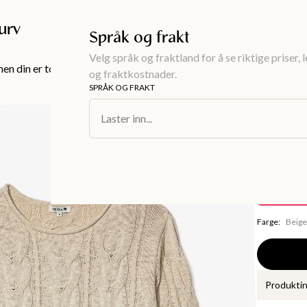
Gratis frakt over 999KR
urv
Språk og frakt
Velg språk og fraktland for å se riktige priser, 
en din er tom!
og fraktkostnader.
SPRÅK OG FRAKT
Dameklær
/
Ge
Laster inn...
ANGELICA
Beige k
350 kr
Spare
349 kr
Farge
:
Beig
Produkti