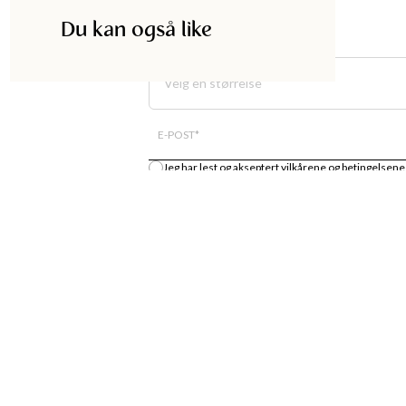
Du kan også like
Velg en størrelse
E-POST
*
Jeg har lest og akseptert
vilkårene og betingelsene
Gi meg beskjed
DISKA
HANDLE
UTIKK
MOTENYHETER
S
KJOLER