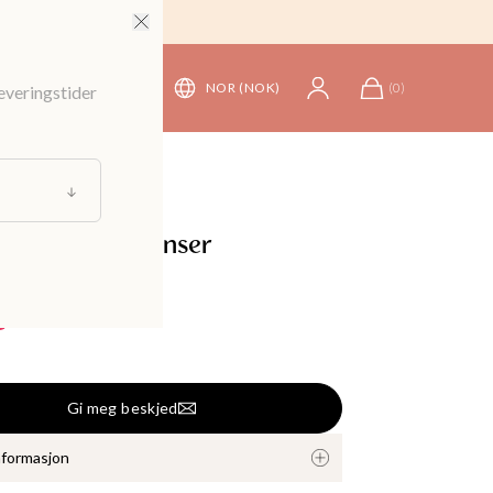
NOR (NOK)
(
0
)
leveringstider
nsere og Cardigans
abelstrikket genser
699 kr
e
Gi meg beskjed
nformasjon