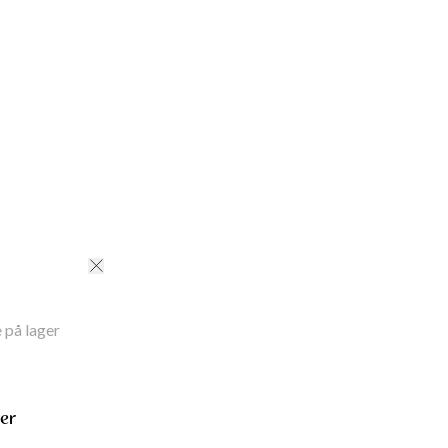
de
cm
S
:
55
cm
M
:
55.5
cm
L
:
56
cm
XL
:
56.5
cm
ID
:
241300026BEIGE
 på lager
ser