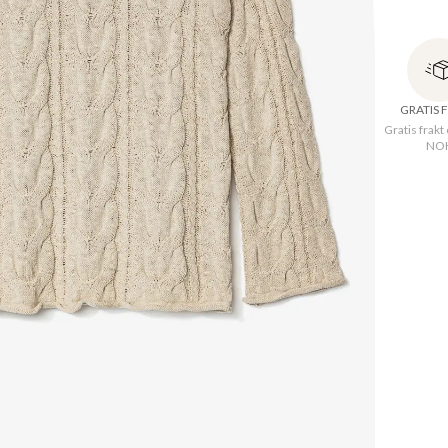
En beige 
har rett 
Modellen 
GRATIS 
Gratis frakt
NO
Oppri
Hals
:
Kvalit
Materi
Maskinva
Plagglen
XS
:
61.5
Brystbre
XS
:
92
cm