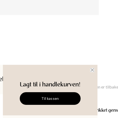
Ermeleng
XS
:
54.5
Produkt-
ldelser
Gi meg beskjed
Lagt til i handlekurven!
Gi meg beskjed når denne varen er tilbake
Til kassen
ANGELICA
Beige kabelstrikket gen