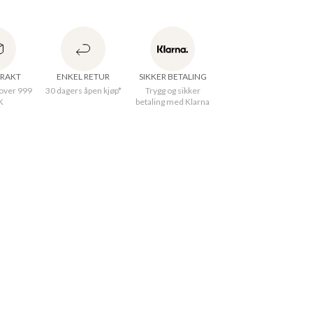
kabelstrikket genser i bomull og lin. Genseren 
passform, avrundet hals og lange trompetermer. 
er 178 cm høy og har på seg størrelse small.
FRAKT
ENKEL RETUR
SIKKER BETALING
 over 999
30 dagers åpen kjøp*
Trygg og sikker
K
betaling med Klarna
nnelsesland
:
Kina
Round
et
:
QualityKnitted
ale
:
75% Cotton, 25% Linen
sk 30°C skånsom syklus
gde
cm
S
:
63
cm
M
:
64
cm
L
:
66
cm
XL
:
67
cm
dde
S
:
100
cm
M
:
108
cm
L
:
116
cm
XL
:
124
cm