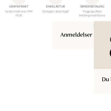
GRATIS FRAKT
ENKEL RETUR
SIKKER BETALING
KKER
Gratis frakt over 999
30 dagers åpen kjøp*
Trygg og sikker
Bredde
:
50 cm
NOK
betaling med Klarna
Lengde
:
50 cm
Opprinnelsesland
:
India
Materiale
:
100% Cotton, 100% Polyester, 100% Cotton,
100% Polyester
Anmeldelser
Produkt-ID
:
232750004WHITE
Du 