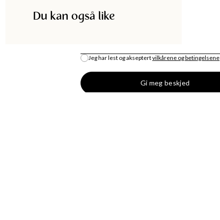
Du kan også like
E-POST
*
Jeg har lest og akseptert
vilkårene og betingelsene
Gi meg beskjed
DISKA
HANDLE
UTIKK
MOTENYHETER
S
KJOLER