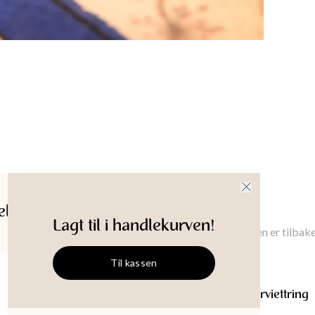
Produkt-
ldelser
Gi meg beskjed
Lagt til i handlekurven!
Gi meg beskjed når denne varen er tilbake
Til kassen
CRAWFISH
Håndperlet serviettring