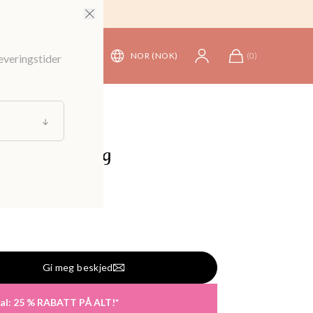
NOR (NOK)
(
0
)
leveringstider
ise
/
Serviettringer
let serviettring
 kr
Gi meg beskjed
eal: 25 % RABATT PÅ ALT!*