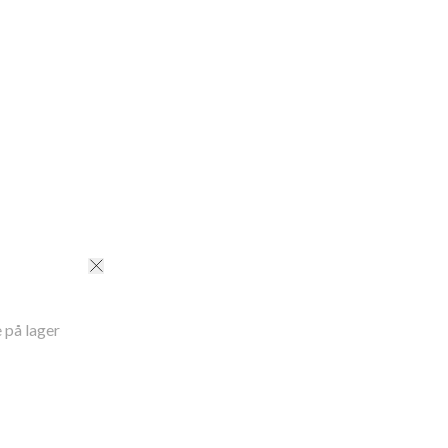
ID
:
190100427RED
 på lager