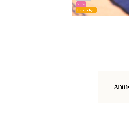
25%
Bestselger
Anme