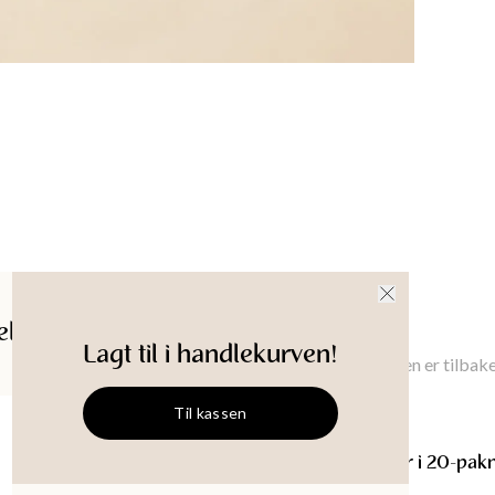
ldelser
Gi meg beskjed
Lagt til i handlekurven!
Gi meg beskjed når denne varen er tilbake
Til kassen
SOFIA
Papirservietter i 20-pak