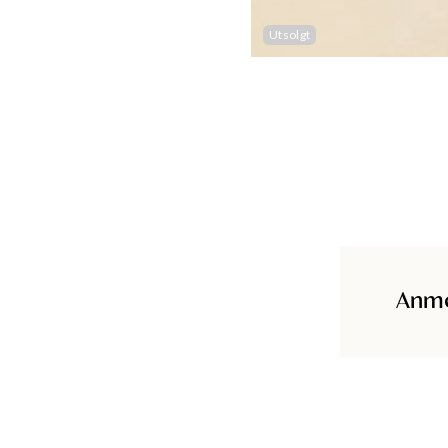
Utsolgt
Anme