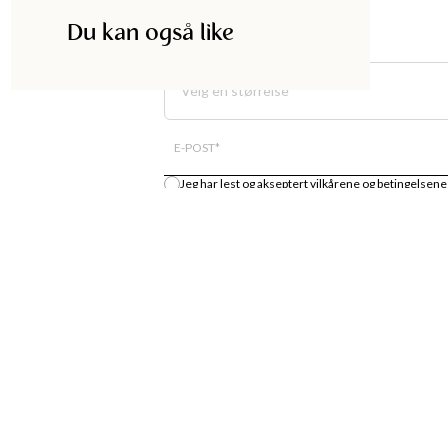
Du kan også like
Velg en størrelse
E-POST
*
Jeg har lest og akseptert
vilkårene og betingelsene
Gi meg beskjed
DISKA
HANDLE
UTIKK
MOTENYHETER
S
KJOLER