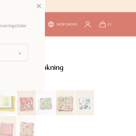
NOR (NOK)
(
0
)
leveringstider
ise
/
Servietter
rvietter i 20-pakning