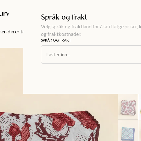
Gratis frakt over 999KR
urv
Språk og frakt
Velg språk og fraktland for å se riktige priser, 
en din er tom!
og fraktkostnader.
SPRÅK OG FRAKT
Interiør
/
Serv
Laster inn...
SOFIA
Papirse
39 kr