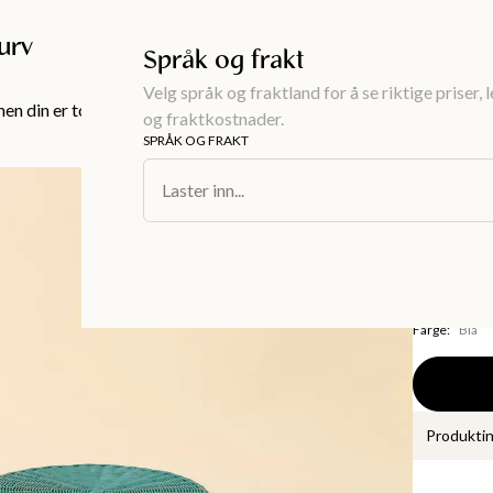
Gratis frakt over 999KR
urv
Språk og frakt
Velg språk og fraktland for å se riktige priser, 
en din er tom!
og fraktkostnader.
SPRÅK OG FRAKT
Interiør
/
Møbl
Laster inn...
CIRCLE
Bord i
1 299 k
Farge
:
Blå
Produkti