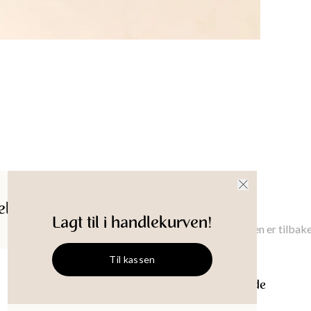
ldelser
Gi meg beskjed
Lagt til i handlekurven!
Gi meg beskjed når denne varen er tilbake
Til kassen
CIRCLE
Bord i råtnende
Størrelse
:
Onesize