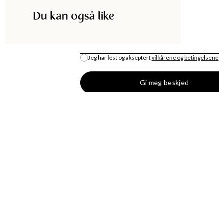
Du kan også like
E-POST
*
Jeg har lest og akseptert
vilkårene og betingelsene
Gi meg beskjed
DISKA
HANDLE
UTIKK
MOTENYHETER
S
KJOLER