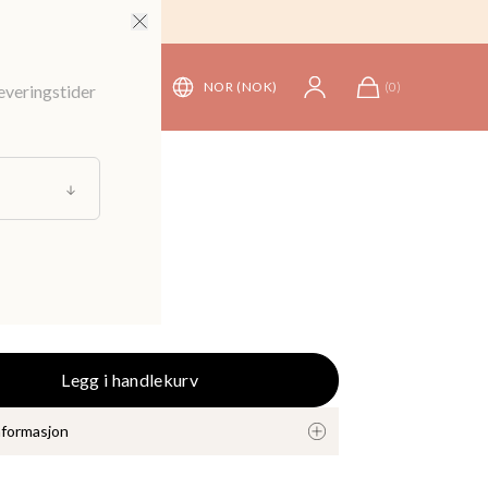
NOR (NOK)
(
0
)
leveringstider
er
/
Bord
 råtnende
r
Legg i handlekurv
nformasjon