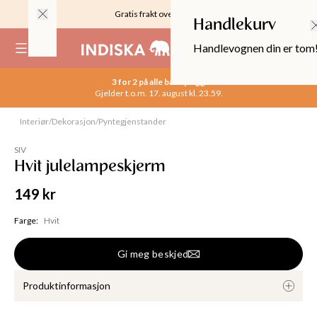
Gratis frakt over 999KR
Handlekurv
Handlevognen din er tom
(
0
)
3 for 2 på alle basisplagg
Gjelder t.o.m. 17. august kl. 23.59.
Interiør
/
Dekorasjon
/
Pyntegjenstander
Utsolgt
SIV
Hvit julelampeskjerm
149 kr
Farge
:
Hvit
Gi meg beskjed
OPPER
Produktinformasjon