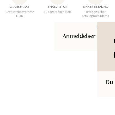
GRATIS FRAKT
ENKEL RETUR
SIKKER BETALING
KKER
Gratis frakt over 999
30 dagers åpen kjøp*
Trygg og sikker
NOK
betaling med Klarna
Opprinnelsesland
:
India
Ledningslengde
:
200 cm
Materiale
:
100% Brass, 100% Iron, 100% Rattan
Anmeldelser
Produkt-ID
:
111357820BLACK
Du 