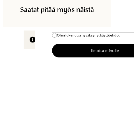
Saatat pitää myös näistä
ETSI KAUPASTA
SÄHKÖPOSTI
*
Olen lukenut ja hyväksynyt
käyttöehdot
Kaikki varastosaldo on arvio.
Ilmoita minulle
S
OSTA
LÄT
MUOTIUUTUUKSIA