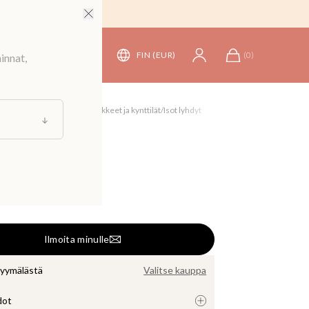
FIN (EUR)
(
0
)
innat,
stusesineet
/
Tuoksut, suitsukkeet ja kynttilät
/
Isot lyhdyt
lyhty
Ilmoita minulle
myymälästä
Valitse kauppa
dot