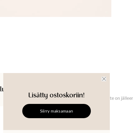
lut
Saatavuus myymälässä
Ilmoita minulle
Lisätty ostoskoriin!
Ilmoita minulle, kun tämä tuote on jällee
Siirry maksamaan
AROMA
Tuoksulyhty
AROMA
Tuoksulyhty