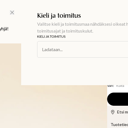
Ilmainen toimitus 59 €
Kieli ja toimitus
Valitse kieli ja toimitusmaa nähdäksesi oikeat h
yhjä!
toimitusajat ja toimituskulut.
KIELI JA TOIMITUS
Sisustus
/
Sisu
Ladataan...
AROMA
Tuoksu
24,99 €
Väri
:
Kulta
Etsi 
Tuotetie