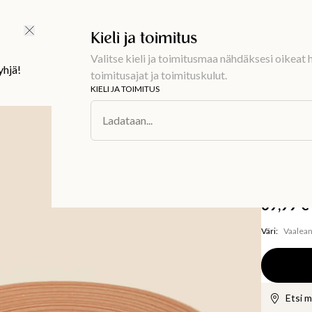
Ilmainen toimitus 59 €
Kieli ja toimitus
Valitse kieli ja toimitusmaa nähdäksesi oikeat h
yhjä!
toimitusajat ja toimituskulut.
KIELI JA TOIMITUS
Sisustus
/
Asti
Ladataan...
MATHILDA
Vaalea
kivitav
69,99 €
Väri
:
Vaalea
Etsi 