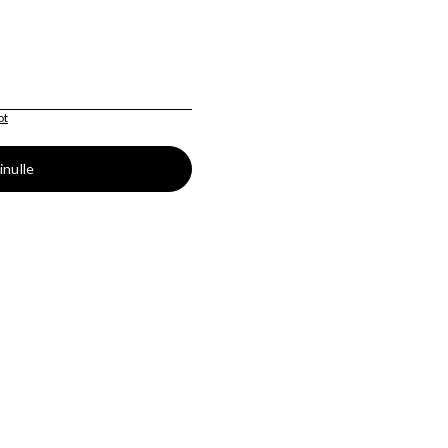
ot
inulle
SEURAA MEITÄ
FACEBOOK