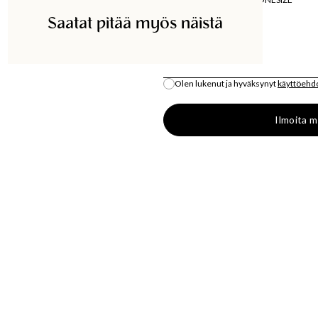
Saatat pitää myös näistä
ETSI KAUPASTA
SÄHKÖPOSTI
*
Olen lukenut ja hyväksynyt
käyttöehd
Kaikki varastosaldo on arvio.
Ilmoita m
S
OSTA
LÄT
MUOTIUUTUUKSIA