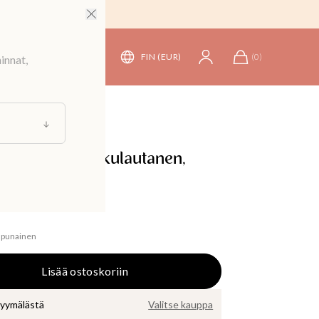
FIN (EUR)
(
0
)
innat,
at
/
Lautaset
npunainen kakkulautanen,
araa
npunainen
Lisää ostoskoriin
myymälästä
Valitse kauppa