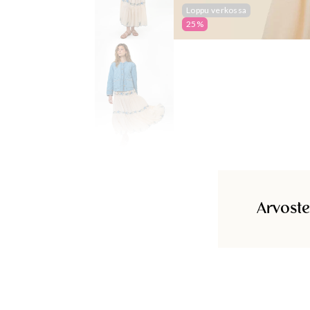
Loppu verkossa
25%
Arvoste