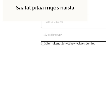
Saatat pitää myös näistä
ETSI KAUPASTA
Valitse koko
Kaikki varastosaldo on arvio.
SÄHKÖPOSTI
*
Olen lukenut ja hyväksynyt
käyttöehdot
Ilmoita minulle
S
OSTA
LÄT
MUOTIUUTUUKSIA