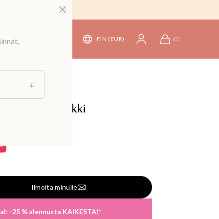
FIN (EUR)
(
0
)
innat,
 jakut
/
Takit
tävä tikattu takki
99,99 €
 €
Ilmoita minulle
al: -25 % alennusta KAIKESTA!*