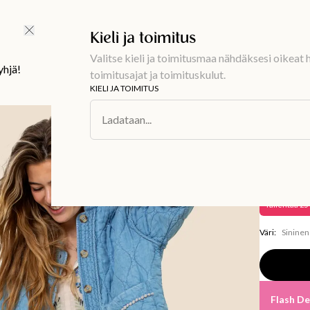
Ilmainen toimitus 59 €
Kieli ja toimitus
Valitse kieli ja toimitusmaa nähdäksesi oikeat h
yhjä!
toimitusajat ja toimituskulut.
KIELI JA TOIMITUS
Muoti
/
Takit ja
Ladataan...
PADDY
Käännet
74,99 €
Tallentaa
25
Väri
:
Sininen
Flash De