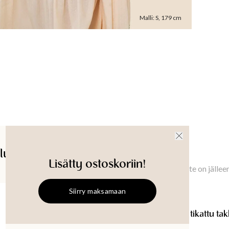
Malli
:
S
,
179
cm
Konepesu 
Malli käy
Vaatteen
XS
:
54.5
61
cm
Rinnanym
XS
:
102
c
138
cm
X
Hihan pit
lut
Saatavuus myymälässä
Ilmoita minulle
XS
:
56
cm
Lisätty ostoskoriin!
58
cm
XX
Ilmoita minulle, kun tämä tuote on jällee
Siirry maksamaan
Tuotetu
PADDY
Käännettävä tikattu takki
PADDY
Käännettävä tikattu tak