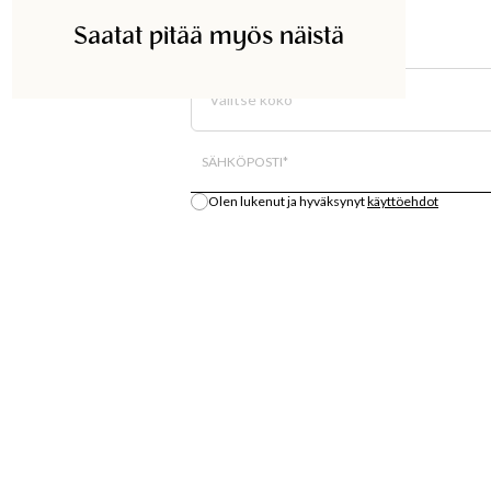
Saatat pitää myös näistä
ETSI KAUPASTA
Valitse koko
Kaikki varastosaldo on arvio.
SÄHKÖPOSTI
*
Olen lukenut ja hyväksynyt
käyttöehdot
Ilmoita minulle
S
OSTA
LÄT
MUOTIUUTUUKSIA