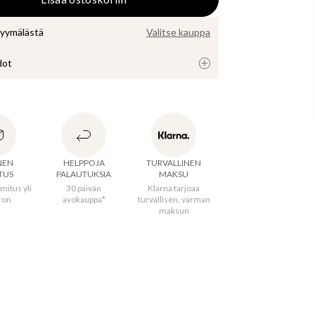
myymälästä
Valitse kauppa
dot
Zudora-mekkomme palaa päivitetyssä 
iossa! Mekko on valmistettu pehmeästä 
ta dobby-kankaasta, jossa koristenapit edessä. 
iollisessa mekossa on puhvihihat ja merkitty 
NEN
HELPPOJA
TURVALLINEN
TUS
PALAUTUKSIA
MAKSU
mitus yli
30 päivän
Klarna tarjoaa
ron
avokauppa*
turvallisen, varman
maksun
erämaa
:
Intia
aali
:
100% Viskoosi
 pituus
4
cm
S
:
125
cm
M
:
126.6
cm
L
:
128.2
cm
XL
: