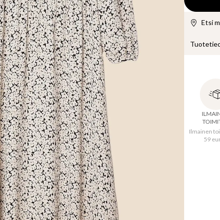
Etsi 
Tuotetie
Suosittu 
kevätvers
viskoosis
Tässä kuv
ILMAI
TOIMI
Ilmainen toi
59 eu
Alkup
Materi
Vaatteen
XS
:
123.