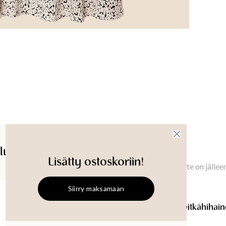
130.2
cm
Rinnanym
XS
:
87
cm
Tuotetu
lut
Ilmoita minulle
Saatavuus myymälässä
Lisätty ostoskoriin!
Ilmoita minulle, kun tämä tuote on jällee
Siirry maksamaan
ZUDORA
ZUDORA
Kuviollinen pitk
Kuviollinen pitkähiha
Koko
:
XS