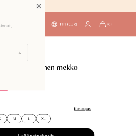
FIN (EUR)
(
0
)
innat,
linen pitkähihainen mekko
7,90 €
90 €
Koko opas
S
M
L
XL
Lisää ostoskoriin