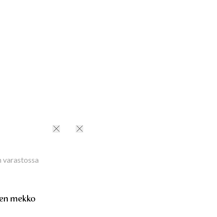
pärys
S
:
95
cm
M
:
103
cm
L
:
111
cm
XL
:
123
cm
nnus
:
241140014BLACKWHITE
n varastossa
ähihainen mekko
inen mekko