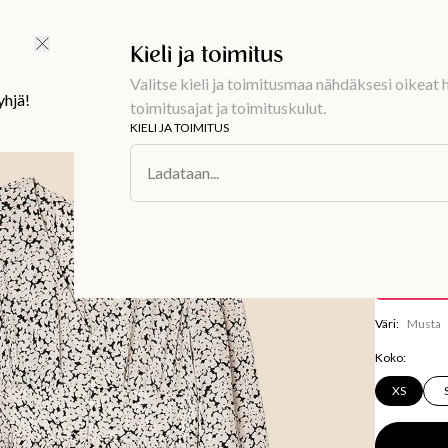
Ilmainen toimitus 59 €
Kieli ja toimitus
Valitse kieli ja toimitusmaa nähdäksesi oikeat h
yhjä!
toimitusajat ja toimituskulut.
KIELI JA TOIMITUS
Muoti
/
Mekot
Ladataan...
ZUDORA
Kuviol
39 €
7
Tallentaa
38,
Väri
:
Musta
Koko
:
XS