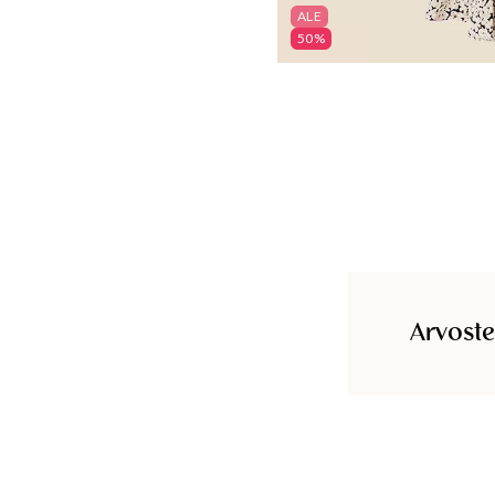
ALE
50%
Arvoste