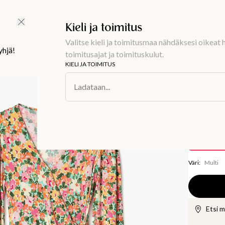
Ilmainen toimitus 59 €
Kieli ja toimitus
Valitse kieli ja toimitusmaa nähdäksesi oikeat h
yhjä!
toimitusajat ja toimituskulut.
KIELI JA TOIMITUS
Muoti
/
Mekot
Ladataan...
ROSALIE
Kuvioi
27,50 €
Tallentaa
27,
Väri
:
Multi
Etsi 