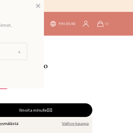
FIN (EUR)
(
0
)
innat,
tu kietaisumekko
54,90 €
40 €
Ilmoita minulle
myymälästä
Valitse kauppa