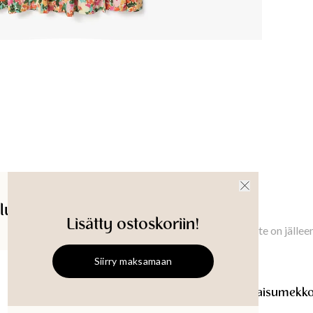
Vaatteen
XS
:
123.
129
cm
Rinnanym
XS
:
39
cm
Jalan sis
Tuotetu
lut
Saatavuus myymälässä
Ilmoita minulle
Lisätty ostoskoriin!
Ilmoita minulle, kun tämä tuote on jällee
Siirry maksamaan
ROSALIE
Kuvioitu kietaisumekko
ROSALIE
Kuvioitu kietaisumekk