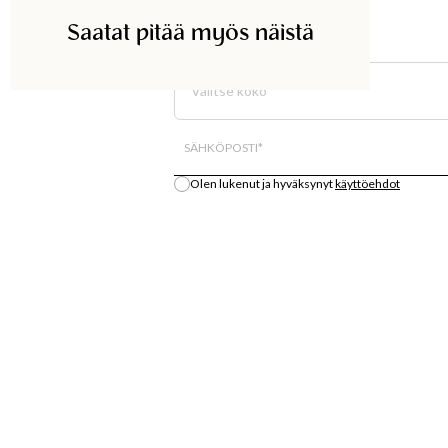
Saatat pitää myös näistä
ETSI KAUPASTA
Valitse koko
Kaikki varastosaldo on arvio.
SÄHKÖPOSTI
*
Olen lukenut ja hyväksynyt
käyttöehdot
Ilmoita minulle
S
OSTA
LÄT
MUOTIUUTUUKSIA