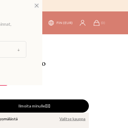
FIN (EUR)
(
0
)
innat,
en glittermekko
7,90 €
90 €
Ilmoita minulle
myymälästä
Valitse kauppa