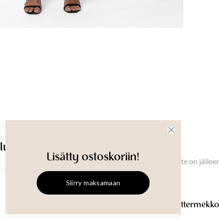
Materi
15% Polye
Konepesu 
Vaatteen
XS
:
127
c
Hihan pit
XS
:
57.2
60
cm
lut
Saatavuus myymälässä
Ilmoita minulle
Tuotetu
Lisätty ostoskoriin!
Ilmoita minulle, kun tämä tuote on jällee
Siirry maksamaan
KAJSA
Hopeinen glittermekko
KAJSA
Hopeinen glittermekko