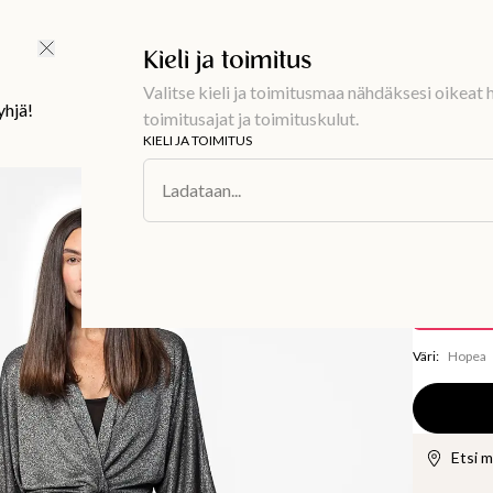
Ilmainen toimitus 59 €
Kieli ja toimitus
Valitse kieli ja toimitusmaa nähdäksesi oikeat h
yhjä!
toimitusajat ja toimituskulut.
KIELI JA TOIMITUS
Muoti
/
Mekot
Ladataan...
KAJSA
Hopein
39 €
7
Tallentaa
38,
Väri
:
Hopea
Etsi 