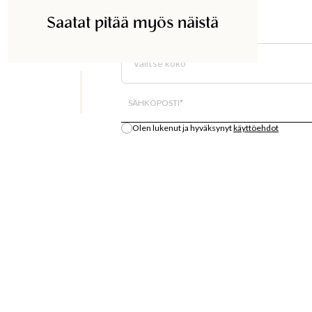
Saatat pitää myös näistä
ETSI KAUPASTA
Valitse koko
Kaikki varastosaldo on arvio.
SÄHKÖPOSTI
*
Olen lukenut ja hyväksynyt
käyttöehdot
Ilmoita minulle
S
OSTA
LÄT
MUOTIUUTUUKSIA