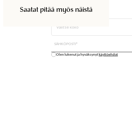
Saatat pitää myös näistä
ETSI KAUPASTA
Valitse koko
Kaikki varastosaldo on arvio.
SÄHKÖPOSTI
*
Olen lukenut ja hyväksynyt
käyttöehdot
Ilmoita minulle
S
OSTA
LÄT
MUOTIUUTUUKSIA