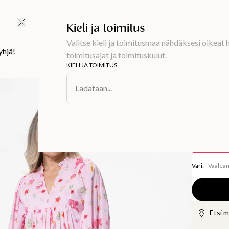
Ilmainen toimitus 59 €
Kieli ja toimitus
Valitse kieli ja toimitusmaa nähdäksesi oikeat h
yhjä!
toimitusajat ja toimituskulut.
KIELI JA TOIMITUS
Muoti
/
Mekot
Ladataan...
CORNELIA
Vaalea
30 €
5
Tallentaa
29,
Väri
:
Vaalea
Etsi 