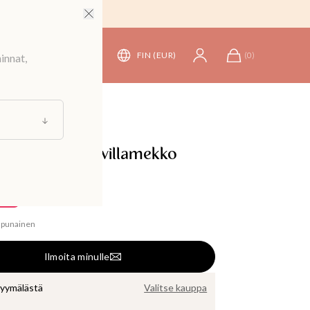
FIN (EUR)
(
0
)
innat,
npunainen puuvillamekko
9,99 €
99 €
npunainen
Ilmoita minulle
myymälästä
Valitse kauppa