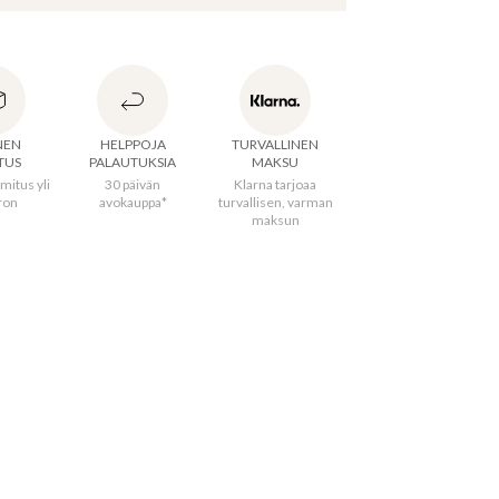
in sukkahousut. Sukkahousut 70 den.
NEN
HELPPOJA
TURVALLINEN
erämaa
:
Italia
TUS
PALAUTUKSIA
MAKSU
aali
:
92% Polyamidi, 8% Elastaani
mitus yli
30 päivän
Klarna tarjoaa
ron
avokauppa*
turvallisen, varman
maksun
nnus
:
107493811BLACK