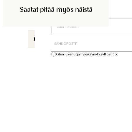
Saatat pitää myös näistä
ETSI KAUPASTA
Valitse koko
Kaikki varastosaldo on arvio.
SÄHKÖPOSTI
*
Olen lukenut ja hyväksynyt
käyttöehdot
Ilmoita minulle
S
OSTA
LÄT
MUOTIUUTUUKSIA