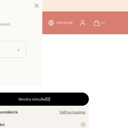
FIN (EUR)
(
0
)
innat,
t
/
Leggingsit
ousut 70 den
Ilmoita minulle
myymälästä
Valitse kauppa
dot