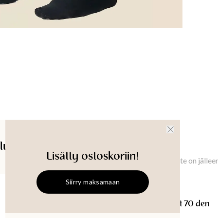
lut
Saatavuus myymälässä
Ilmoita minulle
Lisätty ostoskoriin!
Ilmoita minulle, kun tämä tuote on jällee
Siirry maksamaan
SEVENTY
Sukkahousut 70 den
SEVENTY
Sukkahousut 70 den