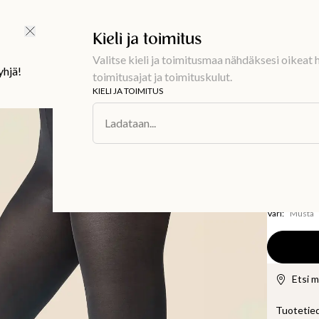
Ilmainen toimitus 59 €
Kieli ja toimitus
Valitse kieli ja toimitusmaa nähdäksesi oikeat h
yhjä!
toimitusajat ja toimituskulut.
KIELI JA TOIMITUS
Muoti
/
Alaosa
Ladataan...
SEVENTY
Sukkah
14,90 €
Väri
:
Musta
Etsi 
Tuotetie