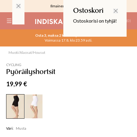
Ilmainen toimitus 59 €
Ostoskori
Ostoskorisi on tyhjä!
(
0
)
Osta 3, maksa 2 kaikista perusvaatteista
Voimassa 17.8. klo 23.59 asti.
RJOUS
Muoti
/
Alaosat
/
Housut
Osta 3 maksa 2
CYCLING
Pyöräilyshortsit
ALIINAT
19,99 €
T
IT
T
EET JA KORTIT
EET JA KYNTTILÄT
Väri
:
Musta