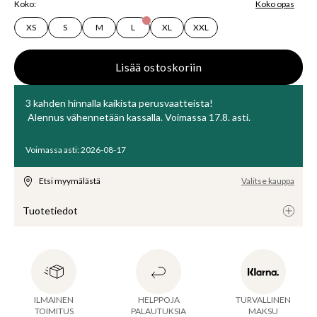
Koko
:
Koko opas
USET
XS
S
M
L
XL
XXL
Lisää ostoskoriin
3 kahden hinnalla kaikista perusvaatteista!
Alennus vähennetään kassalla. Voimassa 17.8. asti.
Voimassa asti
:
2026-08-17
Etsi myymälästä
Valitse kauppa
Tuotetiedot
Korkealaatuisesta joustavasta jerseyviskoosikankaasta 
valmistetut pyöräilyshortsit, joissa on joustava vyötärö. 
Sopivat hyvin käytettäviksi kaikenlaisten lyhyiden 
ILMAINEN
HELPPOJA
TURVALLINEN
kesämekkojen, tunikoiden ja paitojen kanssa. Saatavilla 
TOIMITUS
PALAUTUKSIA
MAKSU