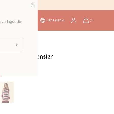
NOR (NOK)
(
0
)
leveringstider
oler
med sikksakkmønster
599 kr