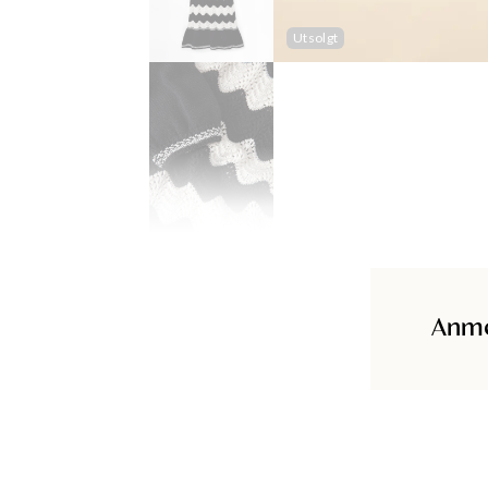
Utsolgt
Anme