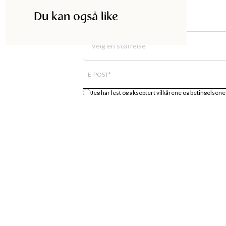
Du kan også like
Velg en størrelse
E-POST
*
Jeg har lest og akseptert
vilkårene og betingelsene
Gi meg beskjed
DISKA
HANDLE
UTIKK
MOTENYHETER
S
KJOLER