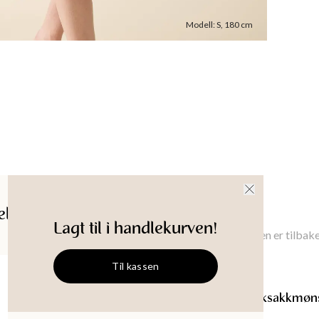
Oppri
Materi
Modell
:
S
,
180
cm
Modellen 
Plagglen
XS
:
93.5
Brystbre
XS
:
76
cm
Ermeleng
XS
:
58.5
Produkt-
ldelser
Gi meg beskjed
Lagt til i handlekurven!
Gi meg beskjed når denne varen er tilbake
Til kassen
SANDRA
Kjole med sikksakkmøn