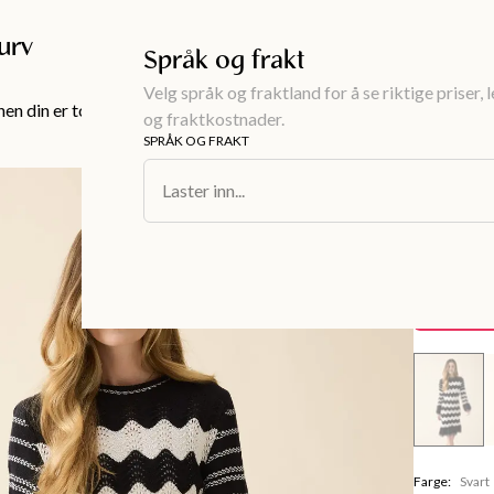
Gratis frakt over 999KR
urv
Språk og frakt
Velg språk og fraktland for å se riktige priser, 
en din er tom!
og fraktkostnader.
SPRÅK OG FRAKT
Dameklær
/
Kj
Laster inn...
SANDRA
Kjole 
300 kr
Spare
299 kr
Farge
:
Svart