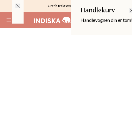
Gratis frakt over 999KR
Handlekurv
Handlevognen din er tom
(
0
)
OPPER