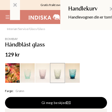
Gratis frakt over 999KR
Handlekurv
Handlevognen din er tom
(
0
)
Interiør
/
Servise
/
Glass
/
Glass
Utsolgt
BOMBAY
Håndblåst glass
129 kr
Farge
:
Grønn
OPPER
Gi meg beskjed