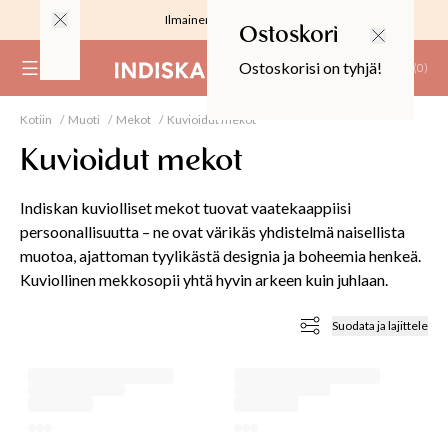
Ilmainen toimitus 59 €
Ostoskori
Ostoskorisi on tyhjä!
(
0
)
Kotiin
Muoti
Mekot
Kuvioidut mekot
RJOUS
Kuvioidut mekot
Indiskan kuviolliset mekot tuovat vaatekaappiisi
persoonallisuutta – ne ovat värikäs yhdistelmä naisellista
muotoa, ajattoman tyylikästä designia ja boheemia henkeä.
ALIINAT
Kuviollinen mekkosopii yhtä hyvin arkeen kuin juhlaan.
T
IT
Suodata ja lajittele
T
EET JA KORTIT
EET JA KYNTTILÄT