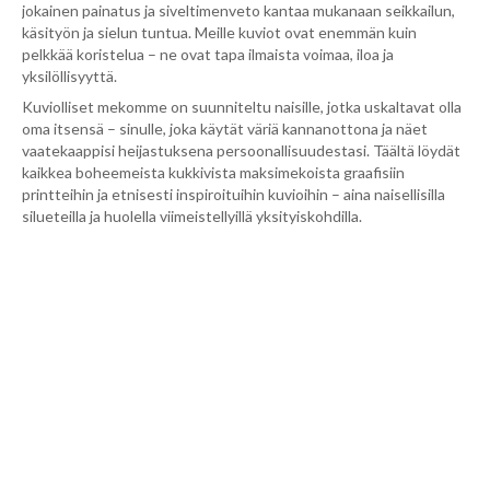
jokainen painatus ja siveltimenveto kantaa mukanaan seikkailun,
käsityön ja sielun tuntua. Meille kuviot ovat enemmän kuin
pelkkää koristelua – ne ovat tapa ilmaista voimaa, iloa ja
yksilöllisyyttä.
Kuviolliset mekomme on suunniteltu naisille, jotka uskaltavat olla
oma itsensä – sinulle, joka käytät väriä kannanottona ja näet
vaatekaappisi heijastuksena persoonallisuudestasi. Täältä löydät
kaikkea boheemeista kukkivista maksimekoista graafisiin
printteihin ja etnisesti inspiroituihin kuvioihin – aina naisellisilla
silueteilla ja huolella viimeistellyillä yksityiskohdilla.