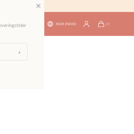
NOR (NOK)
(
0
)
leveringstider