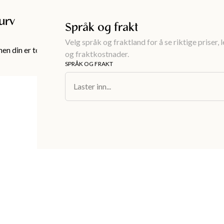
Gratis frakt over 999KR
urv
Språk og frakt
Velg språk og fraktland for å se riktige priser, 
en din er tom!
og fraktkostnader.
SPRÅK OG FRAKT
Laster inn...