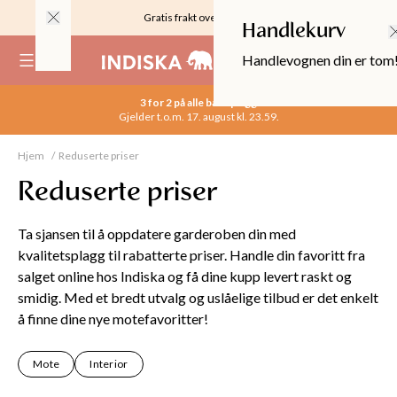
Gratis frakt over 999KR
Handlekurv
Handlevognen din er tom
(
0
)
3 for 2 på alle basisplagg
Gjelder t.o.m. 17. august kl. 23.59.
Hjem
Reduserte priser
Reduserte priser
Ta sjansen til å oppdatere garderoben din med
kvalitetsplagg til rabatterte priser. Handle din favoritt fra
salget online hos Indiska og få dine kupp levert raskt og
smidig. Med et bredt utvalg og uslåelige tilbud er det enkelt
å finne dine nye motefavoritter!
OPPER
Mote
Interior